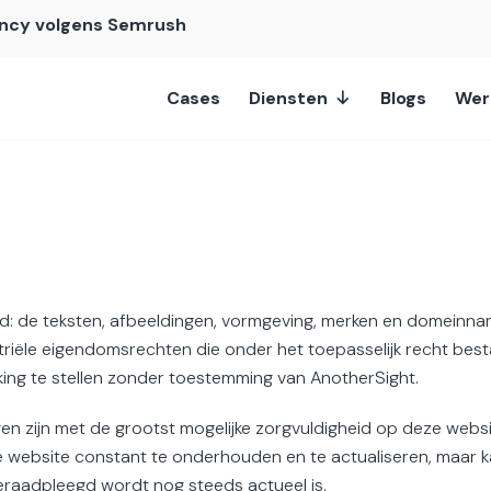
ncy volgens Semrush
Cases
Diensten
Blogs
Wer
nd: de teksten, afbeeldingen, vormgeving, merken en domeinn
riële eigendomsrechten die onder het toepasselijk recht best
king te stellen zonder toestemming van AnotherSight.
n zijn met de grootst mogelijke zorgvuldigheid op deze websit
e website constant te onderhouden en te actualiseren, maar k
eraadpleegd wordt nog steeds actueel is.