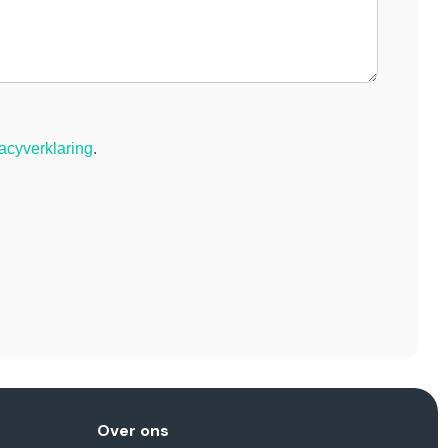
vacyverklaring
.
Over ons