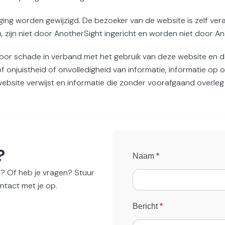
ging worden gewijzigd. De bezoeker van de website is zelf ver
 zijn niet door AnotherSight ingericht en worden niet door A
or schade in verband met het gebruik van deze website en de 
onjuistheid of onvolledigheid van informatie, informatie op
 website verwijst en informatie die zonder voorafgaand overle
?
Contact
Naam
*
opnemen
? Of heb je vragen? Stuur
- footer
ntact met je op.
Bericht
*