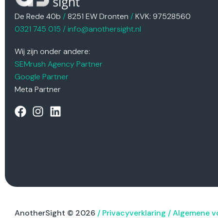
De Rede 40b
/
8251 EW Dronten
/
KVK: 97528560
0321 745 015
/
info@anothersight.nl
Wij zijn onder andere:
SEMrush Agency Partner
Google Partner
Meta Partner
AnotherSight © 2026
/
Privacyverklaring
/
Algemene v