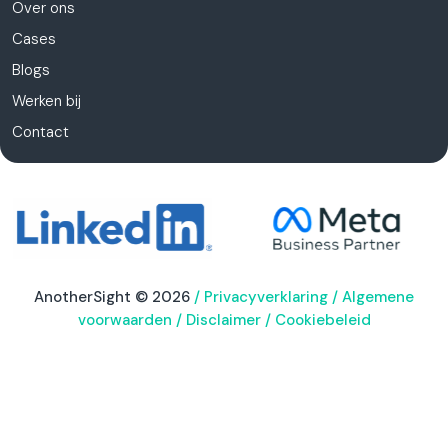
Over ons
Cases
Blogs
Werken bij
Contact
AnotherSight © 2026
/
Privacyverklaring
/
Algemene
voorwaarden
/
Disclaimer
/
Cookiebeleid