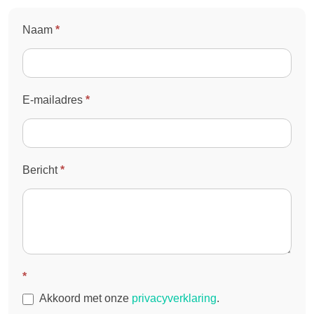
Contact
Naam
*
opnemen
- footer
E-mailadres
*
Bericht
*
*
Akkoord met onze
privacyverklaring
.