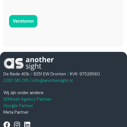
Versturen
De Rede 40b
/
8251 EW Dronten
/
KVK: 97528560
0321 745 015
/
info@anothersight.nl
Wij zijn onder andere:
SEMrush Agency Partner
Google Partner
Meta Partner